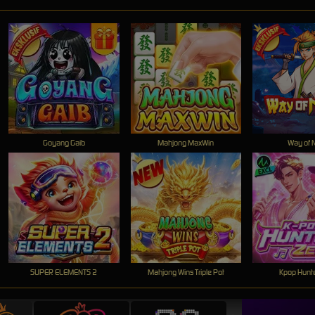
Goyang Gaib
Mahjong MaxWin
Way of N
SUPER ELEMENTS 2
Mahjong Wins Triple Pot
Kpop Hunte