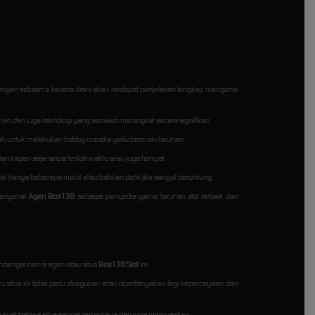
dengan seksama karena disini akan terdapat penjelasan lengkap mengenai
man dan juga teknologi yang semakin meningkat secara signifikan.
usah untuk melakukan hobby mereka yaitu bermain taruhan.
an kapan saja tanpa terikat waktu atau juga tempat.
kat hanya beberapa menit atau bahkan detik jika sangat beruntung.
 mengenal
Agen Bos138
sebagai penyedia game taruhan slot terbaik dan
endengar nama agen atau situs
Bos138 Slot
ini.
 situs ini tidak perlu diragukan atau dipertanyakan lagi kepercayaan dan
kti kuat bahwa situs sangat terpercaya dan juga memuaskan.