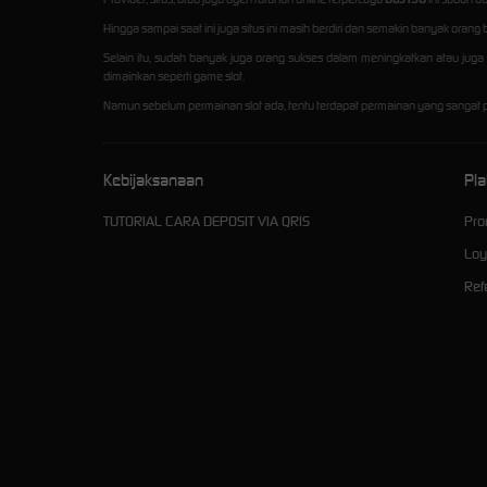
Hingga sampai saat ini juga situs ini masih berdiri dan semakin banyak ora
Selain itu, sudah banyak juga orang sukses dalam meningkatkan atau ju
dimainkan seperti game slot.
Namun sebelum permainan slot ada, tentu terdapat permainan yang sangat pop
Kebijaksanaan
Pla
TUTORIAL CARA DEPOSIT VIA QRIS
Pro
Loy
Ref