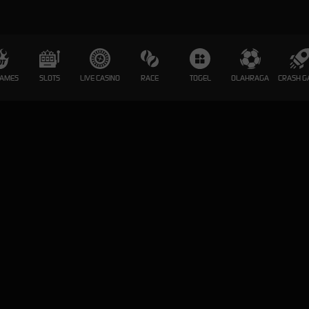
GAMES
SLOTS
LIVE CASINO
RACE
TOGEL
OLAHRAGA
CRASH 