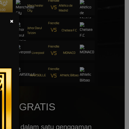
Friendlie
Agt
Manchester
Atlético de
VS
0.00
City
Madrid
×
Friendlie
Agt
Johor Darul
VS
Chelsea F.C
0.00
Ta'zim
Agt
Friendlie
VS
Liverpool
MONACO
0.00
Agt
Friendlie
VS
MARSEILLE
Athletic Bilbao
0.00
ASI GRATIS
rmainan dalam satu genggaman