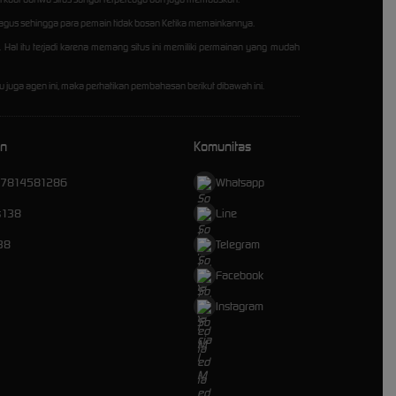
t bagus sehingga para pemain tidak bosan Ketika memainkannya.
. Hal itu terjadi karena memang situs ini memiliki permainan yang mudah
 juga agen ini, maka perhatikan pembahasan berikut dibawah ini.
n
Komunitas
7814581286
Whatsapp
s138
Line
38
Telegram
Facebook
Instagram