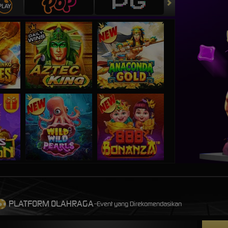
PLATFORM OLAHRAGA-
Event yang Direkomendasikan