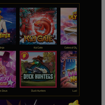
inja
Koi Gate
Gates of Olympus Roulette
r Zeus
Duck Hunters
Lucky Neko