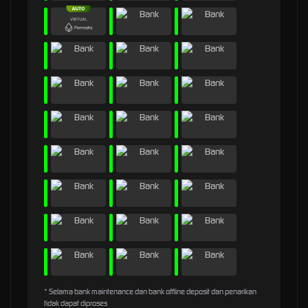
* Selama bank maintenance dan bank offline deposit dan penarikan
tidak dapat diproses