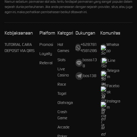
Namun sebelum permainan slot ada, tentu terdapat permainan yang sangat populer dalam
sejarah dunia pertaruhanan. Jika anda penasaran dengan sejarah provider, situs, atau juga
agen ini, maka perhatikan pembahasan berikut dibawah ini.
Kebijaksanaan
Platform
Kategori
Dukungan
Komunitas
TUTORIAL CARA
Promosi
Hot
+628781
Whatsa
DEPOSIT VIA QRIS
Games
4581286
pp
Loyalty
Slots
bosss13
Line
Referral
8
Live
Telegra
Casino
bos138
m
Race
Facebo
ok
Togel
Instagra
Olahraga
m
Crash
Game
Arcade
Poker