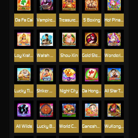
Da Fa Cai
Vampire Kiss
Treasure Pirate
5 Boxing
Hot Pinatas
Loy Krathong
Watah Master
Shou-Xin
Gold Stealer
Wonderland
Lucky Tigers
Striker WILD
Night City
Da Hong Zhong
All Star Team
All Wilds
Lucky Bats
World Cup Russia 2018
Ganesha Jr.
WuKong&Peaches