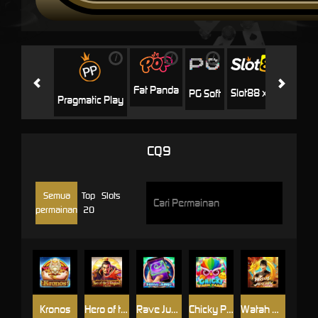
i
i
i
i
i
Facha
Fat Panda
Slot88 x PP
PG Soft
Pragmatic Play
CQ9
Semua
Top
Slots
permainan
20
Kronos
Hero of the 3 Kingdoms - Cao Cao
Rave Jump Mobile
Chicky Parm Parm
Watah Master Turbo