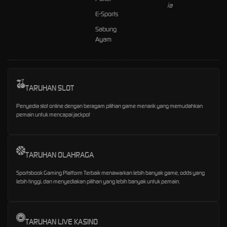
E-Sports
Sabung
Ayam
TARUHAN SLOT
Penyedia slot online dengan beragam pilihan game menarik yang memudahkan
pemain untuk mencapai jackpot
TARUHAN OLAHRAGA
Sportsbook Gaming Platform Terbaik menawarkan lebih banyak game, odds yang
lebih tinggi, dan menyediakan pilihan yang lebih banyak untuk pemain.
TARUHAN LIVE KASINO