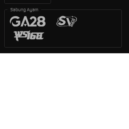
Sabung Ayam