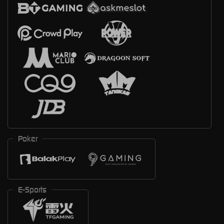
Poker
E-Sports