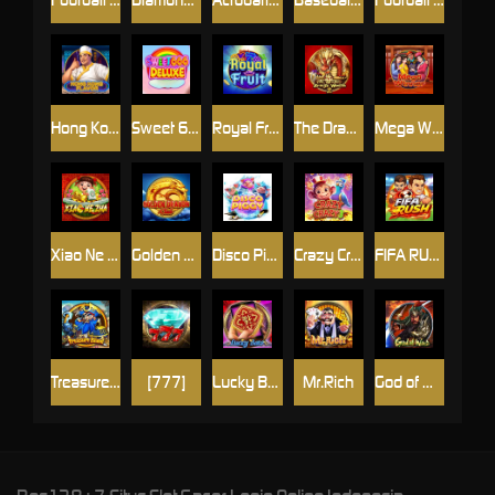
Hong Kong Flavor
Sweet 666 Deluxe
Royal Fruit
The Dragon Brings Wealth 2
Mega Winner
Xiao Ne Zha
Golden Dragon Club
Disco Piggy
Crazy Crazy 3
FIFA RUSH
Treasure Island
[777]
Lucky Bats M
Mr.Rich
God of War