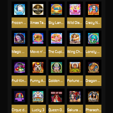
Frozen World
Xmas Tales
Sky Lantern
Wild Disco Night
Crazy Nuozha
Magic World
Move n' Jump
The Cupids
Wing Chun
Lonely Planet
Fruit King II
Funny Alpaca
Golden Mayan
Fortune Spirits
Dragon Hunters
Cirque de fous
Lucky 3
Queen Of Dead
Sakura Legend
Pharaoh's Gold