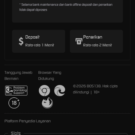
* Selama bank maintenance dan bank offline deposit dan penarikan
tidak dapat diproses
Deposit
Penarikan
Rata-rata 1 Menit
Rata-rata 2 Menit
Tanggung Jawab
Browser Yang
Bermain
Didukung
©2026 BOS138. Hak cipta
dilindungi | 18+
Platform Penyedia Layanan
Slots