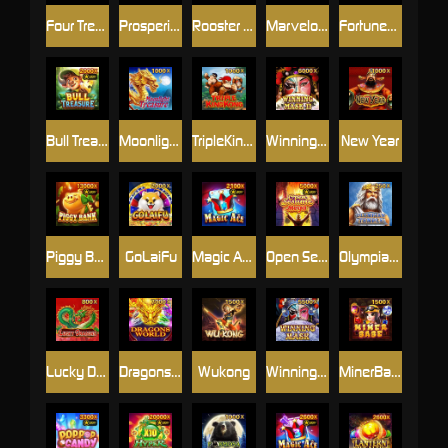
Four Treasures
Prosperity Tiger
Rooster In Love
MarvelousIV
FortuneHorse
Bull Treasure
Moonlight Treasure
TripleKingKong
Winning Mask II
New Year
Piggy Bank
GoLaiFu
Magic Ace
Open Sesame Mega
Olympian Temple
Lucky Dragons
DragonsWorld
Wukong
Winning Mask
MinerBabe