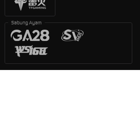
Sabung Ayam