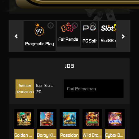
i
i
i
i
i
Facha
Fat Panda
Slot88 x PP
PG Soft
Pragmatic Play
JDB
Semua
Top
Slots
permainan
20
Golden Hoof Quest
Derby King
Poseidon
Wild Bronco
Cyber Bounty 4096