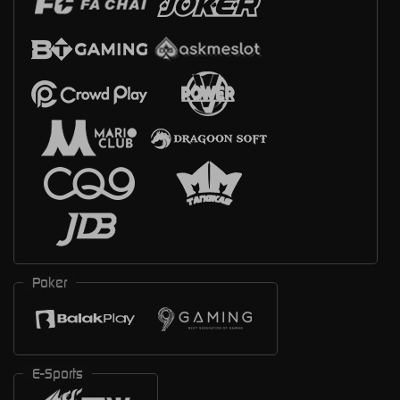
Poker
E-Sports