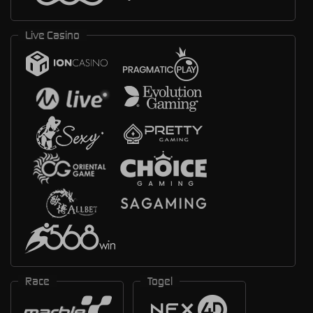
Live Casino
Race
Togel