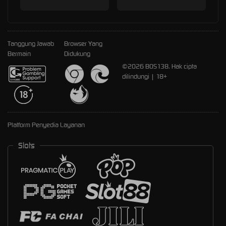
Tanggung Jawab
Browser Yang
Bermain
Didukung
©2026 BOS138. Hak cipta
dilindungi | 18+
Platform Penyedia Layanan
Slots