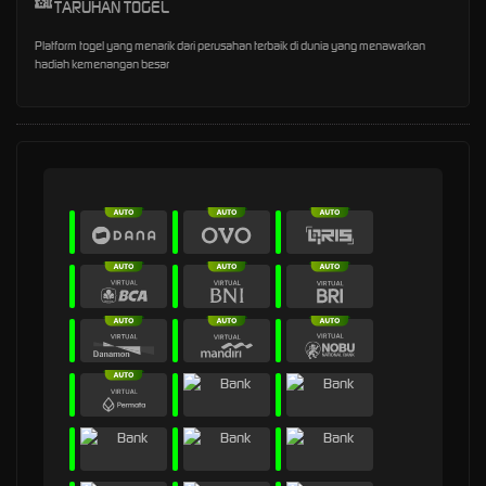
TARUHAN TOGEL
Platform togel yang menarik dari perusahan terbaik di dunia yang menawarkan
hadiah kemenangan besar