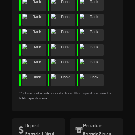
* Selama bank maintenance dan bank offline deposit dan penarikan
tidak dapat diproses
Deposit
Penarikan
Rata-rata 1 Menit
Rata-rata 2 Menit