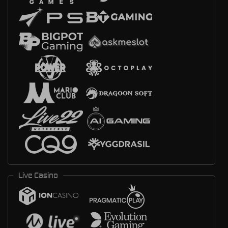
Live Casino