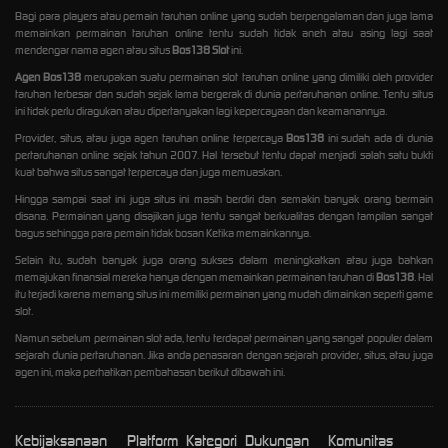
Bagi para players atau pemain taruhan online yang sudah berpengalaman dan juga lama
memainkan permainan taruhan online tentu sudah tidak aneh atau asing lagi saat
mendengar nama agen atau situs
Bos138 Slot
ini.
Agen Bos138
merupakan suatu permainan slot taruhan online yang dimiliki oleh provider
taruhan terbesar dan sudah sejak lama bergerak di dunia pertaruhanan online. Tentu situs
ini tidak perlu diragukan atau dipertanyakan lagi kepercayaan dan keamanannya.
Provider, situs, atau juga agen taruhan online terpercaya
Bos138
ini sudah ada di dunia
pertaruhanan online sejak tahun 2007. Hal tersebut tentu dapat menjadi salah satu bukti
kuat bahwa situs sangat terpercaya dan juga memuaskan.
Hingga sampai saat ini juga situs ini masih berdiri dan semakin banyak orang bermain
disana. Permainan yang disajikan juga tentu sangat berkualitas dengan tampilan sangat
bagus sehingga para pemain tidak bosan Ketika memainkannya.
Selain itu, sudah banyak juga orang sukses dalam meningkatkan atau juga bahkan
memajukan finansial mereka hanya dengan memainkan permainan taruhan di
Bos138
. Hal
itu terjadi karena memang situs ini memiliki permainan yang mudah dimainkan seperti game
slot.
Namun sebelum permainan slot ada, tentu terdapat permainan yang sangat populer dalam
sejarah dunia pertaruhanan. Jika anda penasaran dengan sejarah provider, situs, atau juga
agen ini, maka perhatikan pembahasan berikut dibawah ini.
Kebijaksanaan
Platform
Kategori
Dukungan
Komunitas