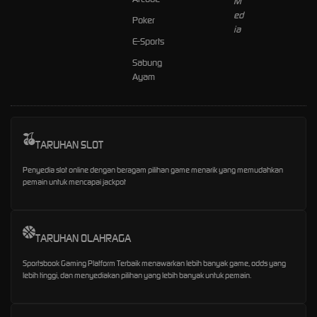
Poker
E-Sports
Sabung
Ayam
TARUHAN SLOT
Penyedia slot online dengan beragam pilihan game menarik yang memudahkan
pemain untuk mencapai jackpot
TARUHAN OLAHRAGA
Sportsbook Gaming Platform Terbaik menawarkan lebih banyak game, odds yang
lebih tinggi, dan menyediakan pilihan yang lebih banyak untuk pemain.