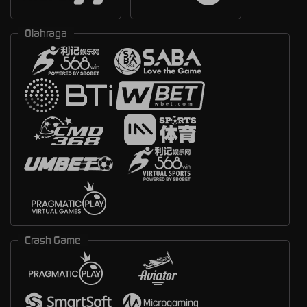
Olahraga
Crash Game