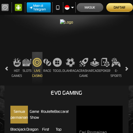
Main di
MASUK
DAFTAR
Telegram
HOT
SLOTS
LIVE
RACE
TOGEL
OLAHRAGA
CRASH
ARCADE
POKER
E-
SABUN
GAMES
CASINO
GAME
SPORTS
AYAM
EVO GAMING
Semua
Game
Roulette
Baccarat
permainan
Show
Blackjack
Dragon
First
Top