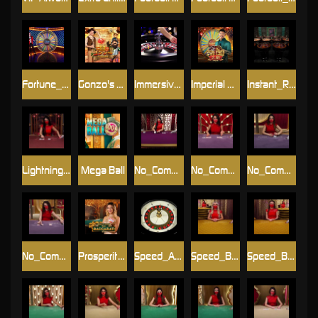
Fortune_Wheel
Gonzo's Treasure Map
Immersive_Roulette
Imperial Quest
Instant_Roulette
Lightning_Baccarat
Mega Ball
No_Comm_Baccarat
No_Comm_Speed_Baccarat_A
No_Comm_Speed_Baccarat_B
No_Comm_Speed_Baccarat_C
Prosperity Tree Baccarat
Speed_Auto_Roulette
Speed_Baccarat_A
Speed_Baccarat_B