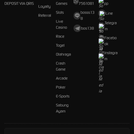
DEPOSIT VIA QRIS
Games
7561081
pp
Loyalty
Slots
bosss13
Line
Referral
8
Live
Telegra
Casino
bos138
m
Race
Facebo
ok
Togel
Instagra
Olahraga
m
Crash
Game
Arcade
Poker
E-Sports
Sabung
Ayam