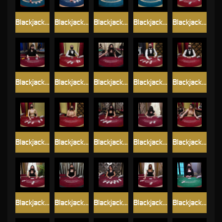
Blackjack_Silver_4
Blackjack_Silver_5
Blackjack_Silver_6
Blackjack_Silver_7
Blackjack_VIP_A
Blackjack_VIP_Alpha
Blackjack_VIP_B
Blackjack_VIP_Beta
Blackjack_VIP_C
Blackjack_VIP_D
Blackjack_VIP_E
Blackjack_VIP_G
Blackjack_VIP_Gamma
Blackjack_VIP_H
Blackjack_VIP_I
Blackjack_VIP_L
Blackjack_VIP_M
Blackjack_VIP_N
Blackjack_VIP_Q
Blackjack_VIP_x