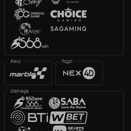
Race
Togel
Olahraga