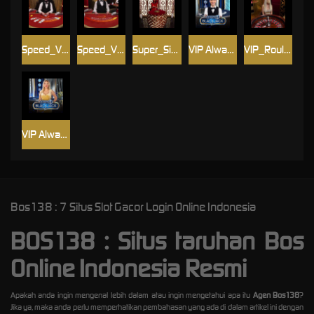
Speed_VIP_Blackjack_C
Speed_VIP_Blackjack_D
Super_Sic_Bo
VIP Always 6 Blackjack 2
VIP_Roulette
VIP Always 6 Blackjack 3
Bos138 : 7 Situs Slot Gacor Login Online Indonesia
BOS138 : Situs taruhan Bos
Online Indonesia Resmi
Apakah anda ingin mengenal lebih dalam atau ingin mengetahui apa itu
Agen Bos138
?
Jika ya, maka anda perlu memperhatikan pembahasan yang ada di dalam artikel ini dengan