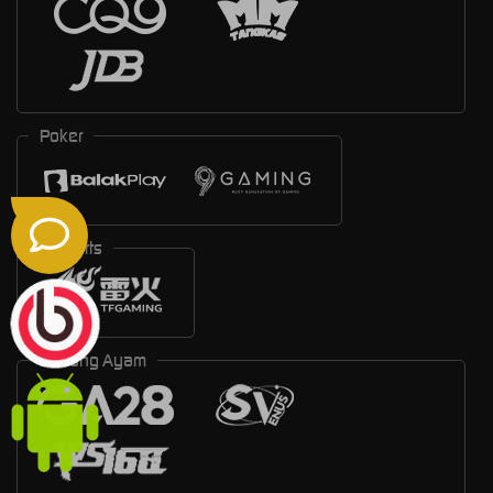
Poker
E-Sports
Sabung Ayam