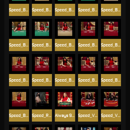
Speed_Baccarat_C
Speed_Baccarat_D
Speed_Baccarat_E
Speed_Baccarat_F
Speed_Baccarat_G
Speed_Baccarat_H
Speed_Baccarat_I
Speed_Baccarat_J
Speed_Baccarat_k
Speed_Baccarat_L
Speed_Baccarat_N
Speed_Baccarat_O
Speed_Baccarat_P
Speed_Baccarat_Q
Speed_Baccarat_R
Speed_Baccarat_S
Speed_Roulette
Always 9 Baccarat
Speed_VIP_Blackjack_A
Speed_VIP_Blackjack_B