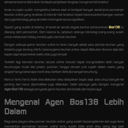
seksama karena disini akan terdapat penjelasan lengkap mengenai hal tersebut.
Anda mungkin sudah mengetahui bahwa saat ini terdapat banyak sekali jenis permainan
taruhan online yang tersebar di internet. Hal tersebut terjadi karena perkembangan zaman
dan juga teknologi yang semakin meningkat secara signifikan.
Seperti yang sudah di ketahui, di tanah air sendiri segala bentuk pertaruhanan
Bos138
itu
dilarang oleh pemerintah. Oleh karena itu, sebelum adanya teknologi orang-orang susah
untuk melakukan hobby mereka yaitu bermain taruhan.
Dengan adanya game taruhan online ini tentu banyak sekali para pecinta taruhan yang
terbantu juga senang. Hal itu karena game taruhan online dapat dilakukan dimana saja dan
kapan saja tanpa terikat waktu atau juga tempat.
Terlebih lagi bermain taruhan secara online terbukti dapat menghasilkan lebih banyak
keuntungan mulai dari jutaan, puluhan, hingga ratusan juta rupiah dalam waktu yang
singkat hanya beberapa menit atau bahkan detik jika sangat beruntung.
Namun tentu hal itu tidak bisa dilakukan atau didapakan begitu saja, ada cukup banyak hal
penting dan harus diperhatikan juga dilakukan. Salah satunya yaitu dengan mengenal
Agen Bos138
sebagai penyedia game taruhan slot terbaik dan terpercaya.
Mengenal Agen Bos138 Lebih
Dalam
Bagi para players atau pemain taruhan online yang sudah berpengalaman dan juga lama
memainkan permainan taruhan online tentu sudah tidak aneh atau asing lagi saat