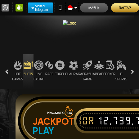
Main di
MASUK
DAFTAR
Telegram
HOT
SLOTS
LIVE
RACE
TOGEL
OLAHRAGA
CRASH
ARCADE
POKER
E-
SABUN
GAMES
CASINO
GAME
SPORTS
AYAM
IDR
12,739,
JACKPOT
PLAY