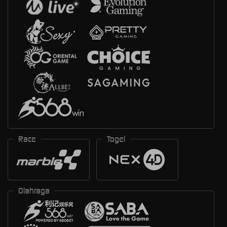
Race
Togel
Olahraga