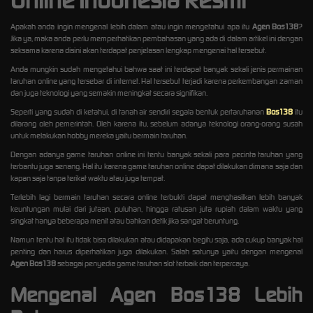
Apakah anda ingin mengenal lebih dalam atau ingin mengetahui apa itu
Agen Bos138
?
Jika ya, maka anda perlu memperhatikan pembahasan yang ada di dalam artikel ini dengan
seksama karena disini akan terdapat penjelasan lengkap mengenai hal tersebut.
Anda mungkin sudah mengetahui bahwa saat ini terdapat banyak sekali jenis permainan
taruhan online yang tersebar di internet. Hal tersebut terjadi karena perkembangan zaman
dan juga teknologi yang semakin meningkat secara signifikan.
Seperti yang sudah di ketahui, di tanah air sendiri segala bentuk pertaruhanan
Bos138
itu
dilarang oleh pemerintah. Oleh karena itu, sebelum adanya teknologi orang-orang susah
untuk melakukan hobby mereka yaitu bermain taruhan.
Dengan adanya game taruhan online ini tentu banyak sekali para pecinta taruhan yang
terbantu juga senang. Hal itu karena game taruhan online dapat dilakukan dimana saja dan
kapan saja tanpa terikat waktu atau juga tempat.
Terlebih lagi bermain taruhan secara online terbukti dapat menghasilkan lebih banyak
keuntungan mulai dari jutaan, puluhan, hingga ratusan juta rupiah dalam waktu yang
singkat hanya beberapa menit atau bahkan detik jika sangat beruntung.
Namun tentu hal itu tidak bisa dilakukan atau didapakan begitu saja, ada cukup banyak hal
penting dan harus diperhatikan juga dilakukan. Salah satunya yaitu dengan mengenal
Agen Bos138
sebagai penyedia game taruhan slot terbaik dan terpercaya.
Mengenal Agen Bos138 Lebih