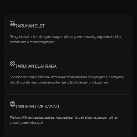
TARUHAN SLOT
Penyedia slot online dengan beragam pilihan game menarik yang memudahkan
pemain untuk mencapai jackpot
TARUHAN OLAHRAGA
Sportsbook Gaming Platform Terbaik menawarkan lebih banyak game, odds yang
lebih tinggi, dan menyediakan pilihan yang lebih banyak untuk pemain.
TARUHAN LIVE KASINO
Platform Pilihan bagi perusahaan-perusahaan terbaik di dunia, dengan pilihan
variasi game terbanyak