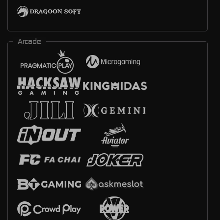
Arcade