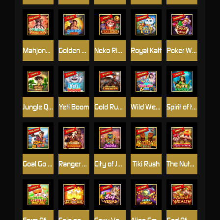
Mahjong Princess
Golden Moon Empire
Neko Riches
Royal Katt
Poker Ways
Jungle Quest
Yeti Boom
Gold Rush Cowboys
Wild Wet Win
Spirit of the Sea
Goal Go Win
Ranger Showdown
City of Jewels
Tiki Rush
The Nutcrackers