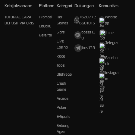
Kebijaksanaan
Platform
Kategori
Dukungan
Komunitas
TUTORIAL CARA
Promosi
Hot
+628772
Whatsa
DEPOSIT VIA QRIS
Games
6681815
pp
Loyalty
Slots
bosss13
Line
Referral
8
Live
Telegra
Casino
bos138
m
Race
Facebo
ok
Togel
Instagra
Olahraga
m
Crash
Game
Arcade
Poker
E-Sports
Sabung
Ayam