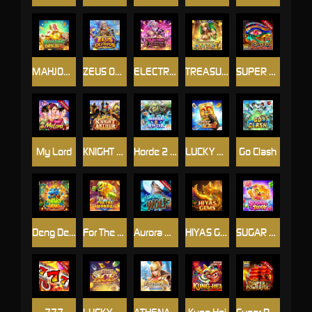
MAHJONG: ORIGIN 2
ZEUS OF OLYMPUS
ELECTRIC ZEUS
TREASURES OF AZTEC Z
SUPER AWESOME
My Lord
KNIGHT ARTHUR
Horde 2 Winter
LUCKY ACE 2
Go Clash
Deng Deng
For The Horde
Aurora Wolf
HIYAS GEMS
SUGAR TEDDY