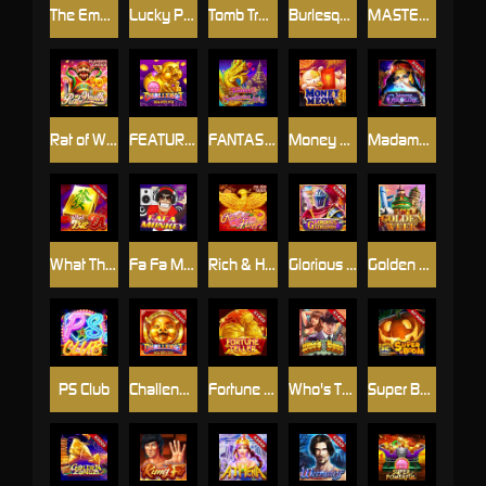
The Empire
Lucky Poker 2
Tomb Treasure
Burlesque 2
MASTER HAHA
Rat of Wealth
FEATURE BUY - Golden Pig
FANTASY - SOUTHEAST ASIA
Money Meow
Madame Caroline
What The FA
Fa Fa Monkey
Rich & Happy
Glorious Kingdom
Golden Week
PS Club
Challenge・Golden Pig
Fortune Teller
Who's The Boss
Super Boom