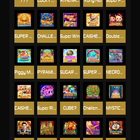
777
LUCKY ACE
ATHENA LUCKY SPREAD
Kung Hei
Super Powerful
SUPER GEMS
CHALLENGE・FU LU SHOU XI
Super Win
CAISHEN DADDY
Double Happiness
Piggy Master
PYRAMID OF FLAMES
SUGAR BOOM
SUPER LUCKY
NECROMANCER SHA
CAISHEN-LUCKY SPREAD
Super Rich
CUBE?
Challenge・Mayan Calendar
MYSTIC LEGEND 2