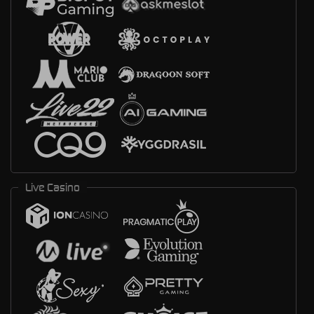
Live Casino