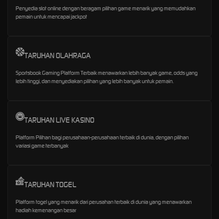
Penyedia slot online dengan beragam pilihan game menarik yang memudahkan
pemain untuk mencapai jackpot
TARUHAN OLAHRAGA
Sportsbook Gaming Platform Terbaik menawarkan lebih banyak game, odds yang
lebih tinggi, dan menyediakan pilihan yang lebih banyak untuk pemain.
TARUHAN LIVE KASINO
Platform Pilihan bagi perusahaan-perusahaan terbaik di dunia, dengan pilihan
variasi game terbanyak
TARUHAN TOGEL
Platform togel yang menarik dari perusahan terbaik di dunia yang menawarkan
hadiah kemenangan besar