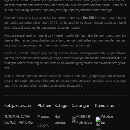
Agen Bos138
merupakan suatu permainan slot taruhan online yang dimiliki oleh provider
taruhan terbesar dan sudah sejak lama bergerak di dunia pertaruhanan online. Tentu situs
ini tidak perlu diragukan atau dipertanyakan lagi kepercayaan dan keamanannya.
Provider, situs, atau juga agen taruhan online terpercaya
Bos138
ini sudah ada di dunia
pertaruhanan online sejak tahun 2007. Hal tersebut tentu dapat menjadi salah satu bukti
kuat bahwa situs sangat terpercaya dan juga memuaskan.
Hingga sampai saat ini juga situs ini masih berdiri dan semakin banyak orang bermain
disana. Permainan yang disajikan juga tentu sangat berkualitas dengan tampilan sangat
bagus sehingga para pemain tidak bosan Ketika memainkannya.
Selain itu, sudah banyak juga orang sukses dalam meningkatkan atau juga bahkan
memajukan finansial mereka hanya dengan memainkan permainan taruhan di
Bos138
. Hal
itu terjadi karena memang situs ini memiliki permainan yang mudah dimainkan seperti game
slot.
Namun sebelum permainan slot ada, tentu terdapat permainan yang sangat populer dalam
sejarah dunia pertaruhanan. Jika anda penasaran dengan sejarah provider, situs, atau juga
agen ini, maka perhatikan pembahasan berikut dibawah ini.
Kebijaksanaan
Platform
Kategori
Dukungan
Komunitas
TUTORIAL CARA
Promosi
Hot
+628781
Whatsa
DEPOSIT VIA QRIS
Games
4581286
pp
Loyalty