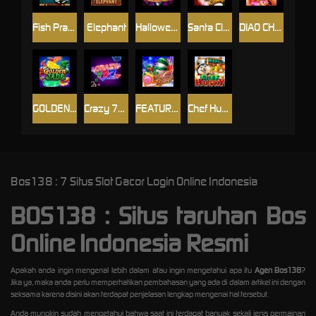
Fish Prawn Crab
Elephant
Halloween
Santa Claus
DIAO CHAN FA DA CAI
GOLDEN JADE
Crazy 777
FEATURE BUY・CHRISTMAS EXPRESS
Chef Husky
Bos138 : 7 Situs Slot Gacor Login Online Indonesia
BOS138 : Situs taruhan Bos
Online Indonesia Resmi
Apakah anda ingin mengenal lebih dalam atau ingin mengetahui apa itu
Agen Bos138
?
Jika ya, maka anda perlu memperhatikan pembahasan yang ada di dalam artikel ini dengan
seksama karena disini akan terdapat penjelasan lengkap mengenai hal tersebut.
Anda mungkin sudah mengetahui bahwa saat ini terdapat banyak sekali jenis permainan