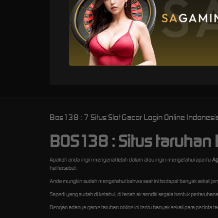
Bos138 : 7 Situs Slot Gacor Login Online Indonesi
BOS138 : Situs taruhan
Apakah anda ingin mengenal lebih dalam atau ingin mengetahui apa itu
Ag
hal tersebut.
Anda mungkin sudah mengetahui bahwa saat ini terdapat banyak sekali jenis
Seperti yang sudah di ketahui, di tanah air sendiri segala bentuk pertaruhan
Dengan adanya game taruhan online ini tentu banyak sekali para pecinta ta