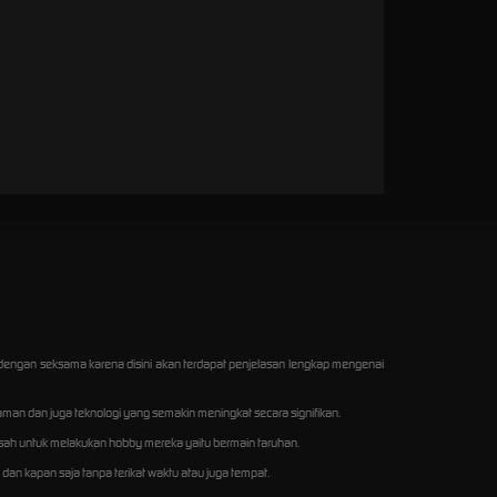
 dengan seksama karena disini akan terdapat penjelasan lengkap mengenai
aman dan juga teknologi yang semakin meningkat secara signifikan.
susah untuk melakukan hobby mereka yaitu bermain taruhan.
dan kapan saja tanpa terikat waktu atau juga tempat.