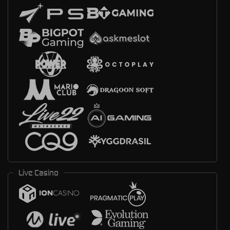
Live Casino