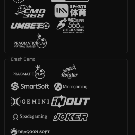
Crash Game