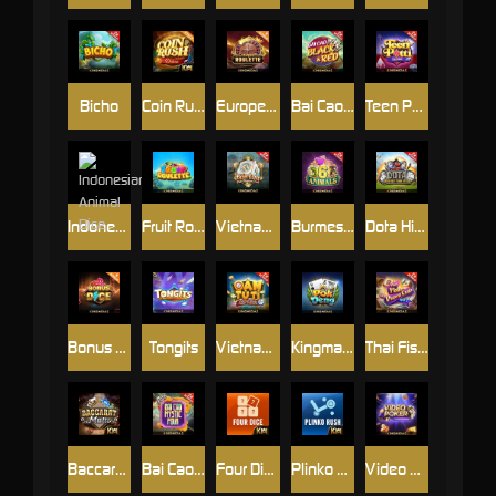
Bicho
Coin Rush Deluxe
European Roulette
Bai Cao Black & Red
Teen Patti Versus
Indonesian Animal Dice
Fruit Roulette
Vietnam Fish Prawn Crab
Burmese 6 Animals
Dota Hi-Lo
Bonus Dice
Tongits
Vietnam Rock Paper Scissors
Kingmaker Pok Deng
Thai Fish Prawn Crab GO!
Baccarat: Multi
Bai Cao Mystic Four
Four Dice
Plinko Rush
Video Poker