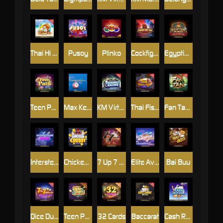
Thai Hi Lo 2
Pusoy
Plinko
Cockfighting Arena
Egyptian Mines
Teen Patti Blitz
Max Keno
KM Virtual Treadmill Racing
Thai Fish Prawn Crab
Fan Tan Classic
Interstellar Run
Chicken Crossy
7 Up 7 Down Rush
Elite Aviator Club
Bai Buu
Dice Duet
Teen Patti
32 Cards
Baccarat
Cash Rocket