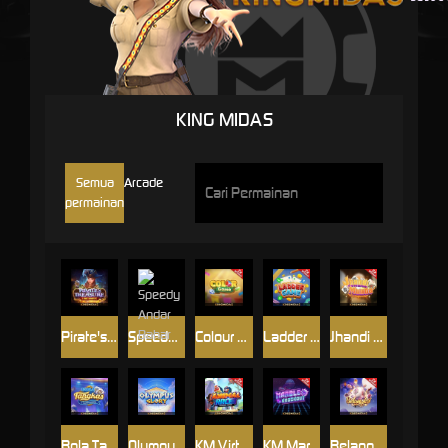
KING MIDAS
Semua
Arcade
permainan
Pirate's Tresure
Speedy Andar Bahar
Colour Game
Ladder Game
Jhandi Munda
Bola Tangkas
Olympus Glory
KM Virtual Animal Race
KM Marble Knockout
Belangkai 2