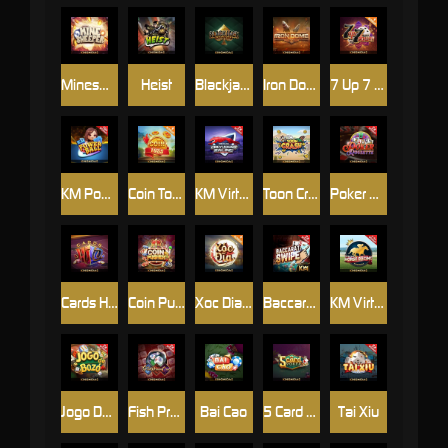
Minesweeper
Heist
Blackjack
Iron Dome
7 Up 7 Down
KM Power Ball
Coin Toss
KM Virtual Greyhound Racing
Toon Crash
Poker Roulette
Cards Hi Lo
Coin Pusher
Xoc Dia Lightning
Baccarat: Swipe
KM Virtual Horse Racing
Jogo De Bozo
Fish Prawn Crab 2
Bai Cao
5 Card Poker
Tai Xiu