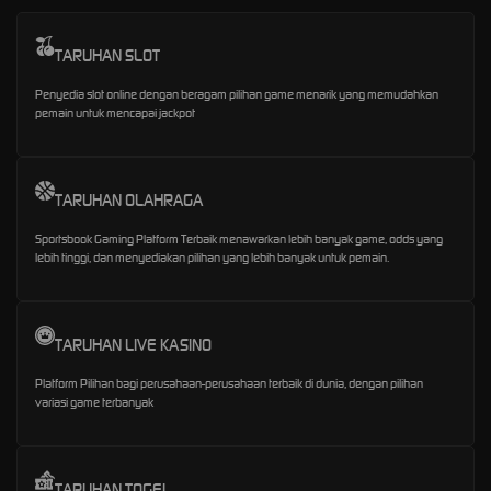
TARUHAN SLOT
Penyedia slot online dengan beragam pilihan game menarik yang memudahkan
pemain untuk mencapai jackpot
TARUHAN OLAHRAGA
Sportsbook Gaming Platform Terbaik menawarkan lebih banyak game, odds yang
lebih tinggi, dan menyediakan pilihan yang lebih banyak untuk pemain.
TARUHAN LIVE KASINO
Platform Pilihan bagi perusahaan-perusahaan terbaik di dunia, dengan pilihan
variasi game terbanyak
TARUHAN TOGEL