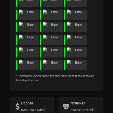
* Selama bank maintenance dan bank offline deposit dan penarikan
tidak dapat diproses
Deposit
Penarikan
Rata-rata 1 Menit
Rata-rata 2 Menit