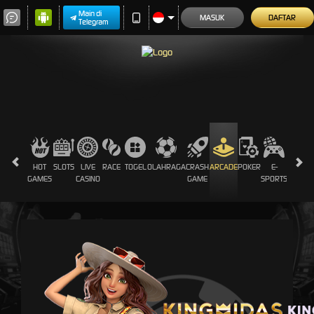
Main di
MASUK
DAFTAR
Telegram
HOT
SLOTS
LIVE
RACE
TOGEL
OLAHRAGA
CRASH
ARCADE
POKER
E-
SABUN
GAMES
CASINO
GAME
SPORTS
AYAM